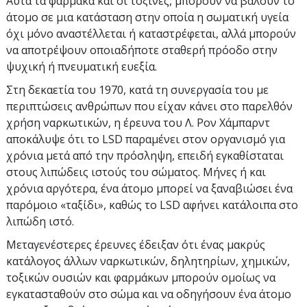
Αυτά τα φάρμακα και οι τοξίνες, μπορούν να βάλουν το
άτομο σε μια κατάσταση στην οποία η σωματική υγεία
όχι μόνο αναστέλλεται ή καταστρέφεται, αλλά μπορούν
να αποτρέψουν οποιαδήποτε σταθερή πρόοδο στην
ψυχική ή πνευματική ευεξία.
Στη δεκαετία του 1970, κατά τη συνεργασία του με
περιπτώσεις ανθρώπων που είχαν κάνει στο παρελθόν
χρήση ναρκωτικών, η έρευνα του Λ. Ρον Χάμπαρντ
αποκάλυψε ότι το LSD παραμένει στον οργανισμό για
χρόνια μετά από την πρόσληψη, επειδή εγκαθίσταται
στους λιπώδεις ιστούς του σώματος. Μήνες ή και
χρόνια αργότερα, ένα άτομο μπορεί να ξαναβιώσει ένα
παρόμοιο «ταξίδι», καθώς το LSD αφήνει κατάλοιπα στο
λιπώδη ιστό.
Μεταγενέστερες έρευνες έδειξαν ότι ένας μακρύς
κατάλογος άλλων ναρκωτικών, δηλητηρίων, χημικών,
τοξικών ουσιών και φαρμάκων μπορούν ομοίως να
εγκατασταθούν στο σώμα και να οδηγήσουν ένα άτομο