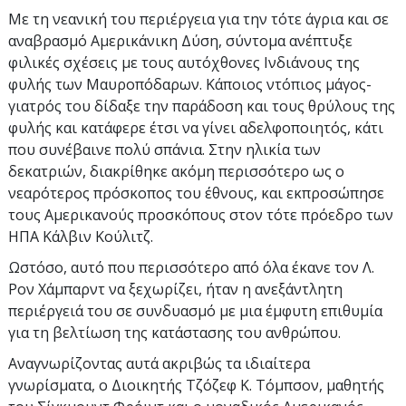
Με τη νεανική του περιέργεια για την τότε άγρια και σε
αναβρασμό Αμερικάνικη Δύση, σύντομα ανέπτυξε
φιλικές σχέσεις με τους αυτόχθονες Ινδιάνους της
φυλής των Μαυροπόδαρων. Κάποιος ντόπιος μάγος-
γιατρός του δίδαξε την παράδοση και τους θρύλους της
φυλής και κατάφερε έτσι να γίνει αδελφοποιητός, κάτι
που συνέβαινε πολύ σπάνια. Στην ηλικία των
δεκατριών, διακρίθηκε ακόμη περισσότερο ως ο
νεαρότερος πρόσκοπος του έθνους, και εκπροσώπησε
τους Αμερικανούς προσκόπους στον τότε πρόεδρο των
ΗΠΑ Κάλβιν Κούλιτζ.
Ωστόσο, αυτό που περισσότερο από όλα έκανε τον Λ.
Ρον Χάμπαρντ να ξεχωρίζει, ήταν η ανεξάντλητη
περιέργειά του σε συνδυασμό με μια έμφυτη επιθυμία
για τη βελτίωση της κατάστασης του ανθρώπου.
Αναγνωρίζοντας αυτά ακριβώς τα ιδιαίτερα
γνωρίσματα, ο Διοικητής Τζόζεφ Κ. Τόμπσον, μαθητής