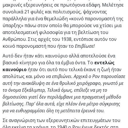
μακρινές εξερευνήσεις σε πρωτόγονα εδάφη. Μελέτησε
συνολικά 21 φυλές και πολιτισμούς, ψάχνοντας
παράλληλα για ένα θεμελιώδη «κοινό παρονομαστή της
ύπαρξης» πάνω στον οποίο θα μπορούσε να χτίσει μια
αποτελεσματική φιλοσοφία για τη βελτίωση του
Ανθρώπου. Στις αρχές του 1938, εντόπισε αυτόν τον
κοινό παρονομαστή που ήταν το
Επιβίωσε!
Αυτό δεν ήταν κάτι καινούριο αλλά αποτελούσε ένα
βασικό κίνητρο για όλα τα έμβια όντα. Το
εντελώς
καινούριο
ήταν ότι αυτό που τελικά έκανε η ζωή ήταν
απολύτως και μόνο
να επιβιώνει. Αρχικά ο Ρον παρουσίασε
αυτή την ανακάλυψη σε ένα θρυλικό χειρόγραφο, γνωστό με
το όνομα Εξκάλιμπερ, Τελικά όμως, επέλεξε να μη το
δημοσιεύσει γιατί δεν περιλάμβανε μια πραγματική μέθοδο
βελτίωσης. Παρ’ όλα αυτά, είχε πλέον ένα μέτρο σύγκρισης
για να ευθυγραμμίσει όλη τη μετέπειτα έρευνά του.
Σε αναγνώριση των εξερευνητικών επιτευγμάτων του
όλα εκείνα τα χρόνια, το 1940 ο Ρον έγινε δεκτός στη