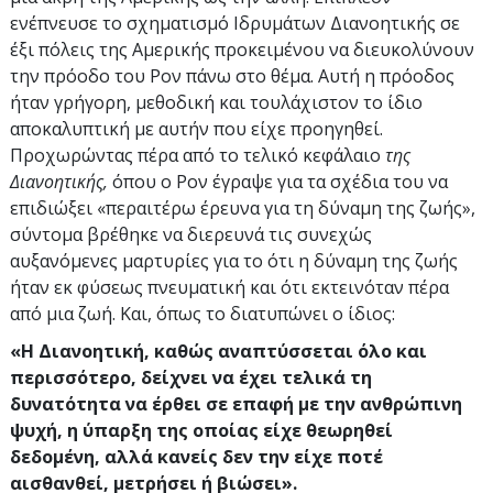
ενέπνευσε το σχηματισμό Ιδρυμάτων Διανοητικής σε
έξι πόλεις της Αμερικής προκειμένου να διευκολύνουν
την πρόοδο του Ρον πάνω στο θέμα. Αυτή η πρόοδος
ήταν γρήγορη, μεθοδική και τουλάχιστον το ίδιο
αποκαλυπτική με αυτήν που είχε προηγηθεί.
Προχωρώντας πέρα από το τελικό κεφάλαιο
της
Διανοητικής,
όπου ο Ρον έγραψε για τα σχέδια του να
επιδιώξει «περαιτέρω έρευνα για τη δύναμη της ζωής»,
σύντομα βρέθηκε να διερευνά τις συνεχώς
αυξανόμενες μαρτυρίες για το ότι η δύναμη της ζωής
ήταν εκ φύσεως πνευματική και ότι εκτεινόταν πέρα
από μια ζωή. Και, όπως το διατυπώνει ο ίδιος:
«Η Διανοητική, καθώς αναπτύσσεται όλο και
περισσότερο, δείχνει να έχει τελικά τη
δυνατότητα να έρθει σε επαφή με την ανθρώπινη
ψυχή, η ύπαρξη της οποίας είχε θεωρηθεί
δεδομένη, αλλά κανείς δεν την είχε ποτέ
αισθανθεί, μετρήσει ή βιώσει».