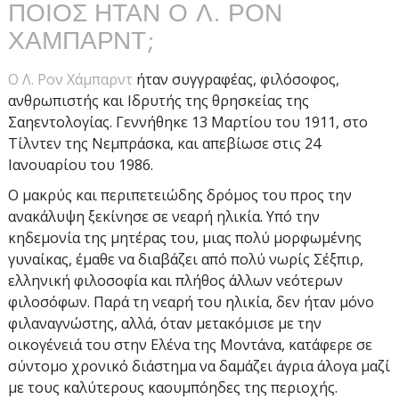
ΠΟΙΟΣ ΗΤΑΝ Ο Λ. ΡΟΝ
ΧΑΜΠΑΡΝΤ;
Ο Λ. Ρον Χάμπαρντ
ήταν συγγραφέας, φιλόσοφος,
ανθρωπιστής και Ιδρυτής της θρησκείας της
Σαηεντολογίας. Γεννήθηκε 13 Μαρτίου του 1911, στο
Τίλντεν της Νεμπράσκα, και απεβίωσε στις 24
Ιανουαρίου του 1986.
Ο μακρύς και περιπετειώδης δρόμος του προς την
ανακάλυψη ξεκίνησε σε νεαρή ηλικία. Υπό την
κηδεμονία της μητέρας του, μιας πολύ μορφωμένης
γυναίκας, έμαθε να διαβάζει από πολύ νωρίς Σέξπιρ,
ελληνική φιλοσοφία και πλήθος άλλων νεότερων
φιλοσόφων. Παρά τη νεαρή του ηλικία, δεν ήταν μόνο
φιλαναγνώστης, αλλά, όταν μετακόμισε με την
οικογένειά του στην Ελένα της Μοντάνα, κατάφερε σε
σύντομο χρονικό διάστημα να δαμάζει άγρια άλογα μαζί
με τους καλύτερους καουμπόηδες της περιοχής.