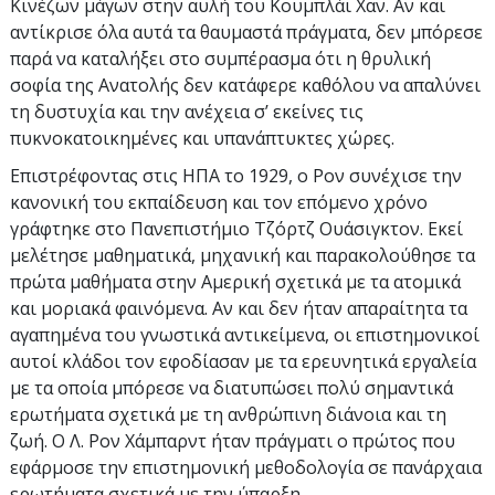
Κινέζων μάγων στην αυλή του Κουμπλάι Χαν. Αν και
αντίκρισε όλα αυτά τα θαυμαστά πράγματα, δεν μπόρεσε
παρά να καταλήξει στο συμπέρασμα ότι η θρυλική
σοφία της Ανατολής δεν κατάφερε καθόλου να απαλύνει
τη δυστυχία και την ανέχεια σ’ εκείνες τις
πυκνοκατοικημένες και υπανάπτυκτες χώρες.
Επιστρέφοντας στις ΗΠΑ το 1929, ο Ρον συνέχισε την
κανονική του εκπαίδευση και τον επόμενο χρόνο
γράφτηκε στο Πανεπιστήμιο Τζόρτζ Ουάσιγκτον. Εκεί
μελέτησε μαθηματικά, μηχανική και παρακολούθησε τα
πρώτα μαθήματα στην Αμερική σχετικά με τα ατομικά
και μοριακά φαινόμενα. Αν και δεν ήταν απαραίτητα τα
αγαπημένα του γνωστικά αντικείμενα, οι επιστημονικοί
αυτοί κλάδοι τον εφοδίασαν με τα ερευνητικά εργαλεία
με τα οποία μπόρεσε να διατυπώσει πολύ σημαντικά
ερωτήματα σχετικά με τη ανθρώπινη διάνοια και τη
ζωή. Ο Λ. Ρον Χάμπαρντ ήταν πράγματι ο πρώτος που
εφάρμοσε την επιστημονική μεθοδολογία σε πανάρχαια
ερωτήματα σχετικά με την ύπαρξη.