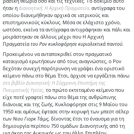
βασική θεωρία όσο και τις τεχνικές. Το δοκίμιο αυτό
ήταν η
Διανοητική: Η Αρχική Πραγματεία,
αντίγραφα του
οποίου διανεμήθηκαν αρχικά σε ιατρικούς και
επιστημονικούς κύκλους. Μέσα σε ελάχιστο χρόνο,
ωστόσο, εκείνα τα αντίγραφα αντιγράφηκαν και πάλι και
μοιράστηκαν σε άλλους μέχρι που Η Αρχική
Πραγματεία
του Ρον κυκλοφόρησε κυριολεκτικά παντού.
Προκειμένου να ανταποκριθεί στον πραγματικό
καταιγισμό ερωτήσεων από τους αναγνώστες, ο Ρον
δεχόταν συνεχή παρότρυνση να γράψει ένα οριστικό
κείμενο πάνω στο θέμα. Έτσι, άρχισε να εργάζεται πάνω
στο βιβλίο Διανοητική: Η Σύγχρονη Επιστήμη της
Πνευματικής Υγείας,
το πρώτο εκτεταμένο κείμενο που
είχε ποτέ γραφτεί πάνω στο θέμα της ανθρώπινης
διάνοιας και της ζωής. Κυκλοφόρησε στις 9 Μαΐου του
1950 και αμέσως έφτασε στην κορυφή των μπεστ σέλερ
των
Νιου Γιορκ Τάιμς,
δίνοντας έτσι το έναυσμα για τη
δημιουργία περίπου 750 ομάδων Διανοητικής από τη
μια άκρη της Αμερικής ως την άλλη. Επιπλέον