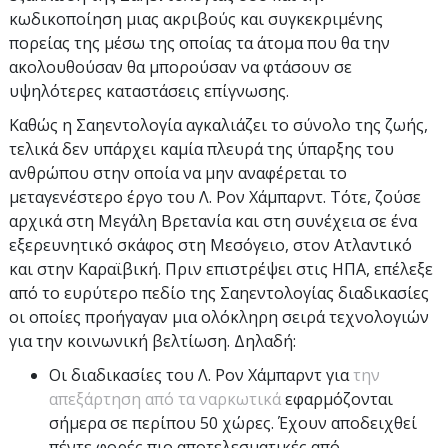
κωδικοποίηση μιας ακριβούς και συγκεκριμένης
πορείας της μέσω της οποίας τα άτομα που θα την
ακολουθούσαν θα μπορούσαν να φτάσουν σε
υψηλότερες καταστάσεις επίγνωσης.
Καθώς η Σαηεντολογία αγκαλιάζει το σύνολο της ζωής,
τελικά δεν υπάρχει καμία πλευρά της ύπαρξης του
ανθρώπου στην οποία να μην αναφέρεται το
μεταγενέστερο έργο του Λ. Ρον Χάμπαρντ. Τότε, ζούσε
αρχικά στη Μεγάλη Βρετανία και στη συνέχεια σε ένα
εξερευνητικό σκάφος στη Μεσόγειο, στον Ατλαντικό
και στην Καραϊβική. Πριν επιστρέψει στις ΗΠΑ, επέλεξε
από το ευρύτερο πεδίο της Σαηεντολογίας διαδικασίες
οι οποίες προήγαγαν μια ολόκληρη σειρά τεχνολογιών
για την κοινωνική βελτίωση. Δηλαδή:
Οι διαδικασίες του Λ. Ρον Χάμπαρντ για
την
απεξάρτηση από τα ναρκωτικά
εφαρμόζονται
σήμερα σε περίπου 50 χώρες. Έχουν αποδειχθεί
πέντε φορές πιο αποτελεσματικές από