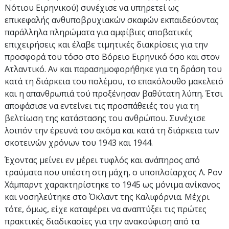
Νότιου Ειρηνικού) συνέχισε να υπηρετεί ως
επικεφαλής ανθυποβρυχιακών σκαφών εκπαιδεύοντας
παράλληλα πληρώματα για αμφίβιες αποβατικές
επιχειρήσεις και έλαβε τιμητικές διακρίσεις για την
προσφορά του τόσο στο Βόρειο Ειρηνικό όσο και στον
Ατλαντικό. Αν και παρασημοφορήθηκε για τη δράση του
κατά τη διάρκεια του πολέμου, το επακόλουθο μακελειό
και η απανθρωπιά τού προξένησαν βαθύτατη λύπη. Έτσι
αποφάσισε να εντείνει τις προσπάθειές του για τη
βελτίωση της κατάστασης του ανθρώπου. Συνέχισε
λοιπόν την έρευνά του ακόμα και κατά τη διάρκεια των
σκοτεινών χρόνων του 1943 και 1944.
Έχοντας μείνει εν μέρει τυφλός και ανάπηρος από
τραύματα που υπέστη στη μάχη, ο υποπλοίαρχος Λ. Ρον
Χάμπαρντ χαρακτηρίστηκε το 1945 ως μόνιμα ανίκανος
και νοσηλεύτηκε στο Όκλαντ της Καλιφόρνια. Μέχρι
τότε, όμως, είχε καταφέρει να αναπτύξει τις πρώτες
πρακτικές διαδικασίες για την ανακούφιση από τα