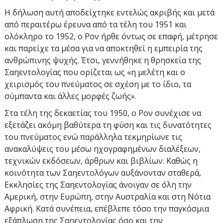
Η δήλωση αυτή αποδείχτηκε εντελώς ακριβής και μετά
από περαιτέρω έρευνα από τα τέλη του 1951 και
ολόκληρο το 1952, ο Ρον ήρθε όντως σε επαφή, μέτρησε
και παρείχε τα μέσα για να αποκτηθεί η εμπειρία της
ανθρώπινης ψυχής. Έτσι, γεννήθηκε η θρησκεία της
Σαηεντολογίας που ορίζεται ως «η μελέτη και ο
χειρισμός του πνεύματος σε σχέση με το ίδιο, τα
σύμπαντα και άλλες μορφές ζωής».
Στα τέλη της δεκαετίας του 1950, ο Ρον συνέχισε να
εξετάζει ακόμη βαθύτερα τη φύση και τις δυνατότητες
του πνεύματος ενώ παράλληλα τεκμηρίωνε τις
ανακαλύψεις του μέσω ηχογραφημένων διαλέξεων,
τεχνικών εκδόσεων, άρθρων και βιβλίων. Καθώς η
κοινότητα των Σαηεντολόγων αυξάνονταν σταθερά,
Εκκλησίες της Σαηεντολογίας άνοιγαν σε όλη την
Αμερική, στην Ευρώπη, στην Αυστραλία και στη Νότια
Αφρική. Κατά συνέπεια, επέβλεπε τόσο την παγκόσμια
εξάπλωση της Σαηεντολογίας όσο και την