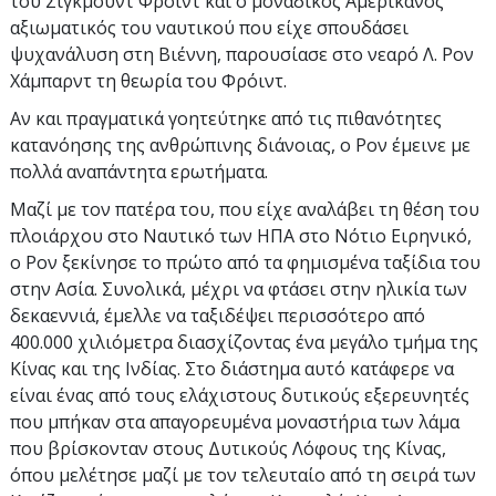
του Σίγκμουντ Φρόιντ και ο μοναδικός Αμερικανός
αξιωματικός του ναυτικού που είχε σπουδάσει
ψυχανάλυση στη Βιέννη, παρουσίασε στο νεαρό Λ. Ρον
Χάμπαρντ τη θεωρία του Φρόιντ.
Αν και πραγματικά γοητεύτηκε από τις πιθανότητες
κατανόησης της ανθρώπινης διάνοιας, ο Ρον έμεινε με
πολλά αναπάντητα ερωτήματα.
Μαζί με τον πατέρα του, που είχε αναλάβει τη θέση του
πλοιάρχου στο Ναυτικό των ΗΠΑ στο Νότιο Ειρηνικό,
ο Ρον ξεκίνησε το πρώτο από τα φημισμένα ταξίδια του
στην Ασία. Συνολικά, μέχρι να φτάσει στην ηλικία των
δεκαεννιά, έμελλε να ταξιδέψει περισσότερο από
400.000 χιλιόμετρα διασχίζοντας ένα μεγάλο τμήμα της
Κίνας και της Ινδίας. Στο διάστημα αυτό κατάφερε να
είναι ένας από τους ελάχιστους δυτικούς εξερευνητές
που μπήκαν στα απαγορευμένα μοναστήρια των λάμα
που βρίσκονταν στους Δυτικούς Λόφους της Κίνας,
όπου μελέτησε μαζί με τον τελευταίο από τη σειρά των