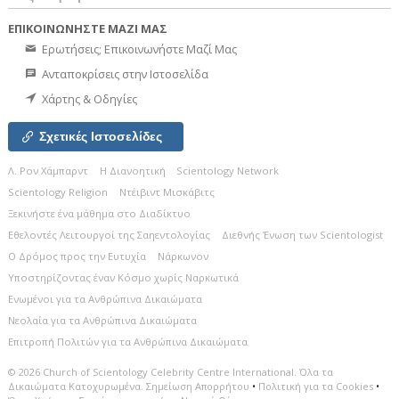
ΕΠΙΚΟΙΝΩΝΗΣΤΕ ΜΑΖΙ ΜΑΣ
Ερωτήσεις; Επικοινωνήστε Μαζί Μας
Ανταποκρίσεις στην Ιστοσελίδα
Χάρτης & Οδηγίες
Σχετικές Ιστοσελίδες
Λ. Ρον Χάμπαρντ
Η Διανοητική
Scientology Network
Scientology Religion
Ντέιβιντ Μισκάβιτς
Ξεκινήστε ένα μάθημα στο Διαδίκτυο
Εθελοντές Λειτουργοί της Σαηεντολογίας
Διεθνής Ένωση των Scientologist
Ο Δρόμος προς την Ευτυχία
Νάρκωνον
Υποστηρίζοντας έναν Κόσμο χωρίς Ναρκωτικά
Ενωµένοι για τα Ανθρώπινα Δικαιώµατα
Νεολαία για τα Ανθρώπινα Δικαιώματα
Επιτροπή Πολιτών για τα Ανθρώπινα Δικαιώματα
© 2026
Church of Scientology Celebrity Centre International.
Όλα τα
Δικαιώματα Κατοχυρωμένα.
Σημείωση Απορρήτου
•
Πολιτική για τα Cookies
•