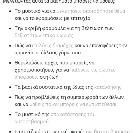
Μελετώντας αυτά τα μαθήματα μπορείς να μάθεις:
Το μυστικό για να
μελετήσεις οποιοδήποτε θέμα
και να το εφαρμόσεις με επιτυχία
Την ακριβή φόρμουλα για τη βελτίωση των
δεξιοτήτων επικοινωνίας
Πώς να
επιλύεις διαμάχες
και να επαναφέρεις την
αρμονία σε άλλους γύρω σου
Θεμελιώδεις αρχές που μπορείς να
χρησιμοποιήσεις για να
παίρνεις τις σωστές
αποφάσεις
στη ζωή
Τα βασικά συστατικά της ίδιας της
κατανόησης
Πώς να προβλέψεις τη συμπεριφορά των άλλων
και να
μάθεις ποιον μπορείς να εμπιστεύεσαι
Το μυστικό της
αποκατάστασης του
αυτοσεβασμού
Γιατί η ζωή έχει μερικές φορές
ανεβοκατεβάσματα