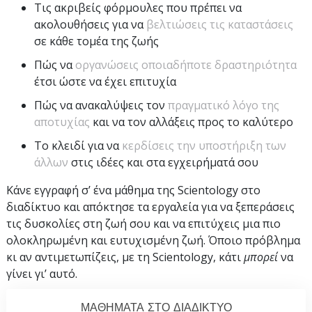
Τις ακριβείς φόρμουλες που πρέπει να
ακολουθήσεις για να
βελτιώσεις τις καταστάσεις
σε κάθε τομέα της ζωής
Πώς να
οργανώσεις οποιαδήποτε δραστηριότητα
έτσι ώστε να έχει επιτυχία
Πώς να ανακαλύψεις τον
πραγματικό λόγο της
αποτυχίας
και να τον αλλάξεις προς το καλύτερο
Το κλειδί για να
κερδίσεις την υποστήριξη των
άλλων
στις ιδέες και στα εγχειρήματά σου
Κάνε εγγραφή σ’ ένα μάθημα της Scientology στο
διαδίκτυο και απόκτησε τα εργαλεία για να ξεπεράσεις
τις δυσκολίες στη ζωή σου και να επιτύχεις μια πιο
ολοκληρωμένη και ευτυχισμένη ζωή. Όποιο πρόβλημα
κι αν αντιμετωπίζεις, με τη Scientology, κάτι
μπορεί
να
γίνει γι’ αυτό.
ΜΑΘΗΜΑΤΑ ΣΤΟ ΔΙΑΔΙΚΤΥΟ