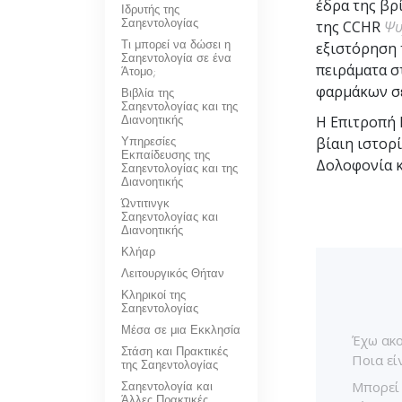
έδρα της βρ
Ιδρυτής της
Σαηεντολογίας
της CCHR
Ψυ
Τι μπορεί να δώσει η
εξιστόρηση 
Σαηεντολογία σε ένα
πειράματα σ
Άτομο;
φαρμάκων σε
Βιβλία της
Σαηεντολογίας και της
Διανοητικής
Η Επιτροπή 
Υπηρεσίες
βίαιη ιστορ
Εκπαίδευσης της
Δολοφονία 
Σαηεντολογίας και της
Διανοητικής
Ώντιτινγκ
Σαηεντολογίας και
Διανοητικής
Κλήαρ
Λειτουργικός Θήταν
Κληρικοί της
Σαηεντολογίας
Μέσα σε μια Εκκλησία
Έχω ακο
Στάση και Πρακτικές
Ποια εί
της Σαηεντολογίας
Σαηεντολογία και
Μπορεί 
Άλλες Πρακτικές