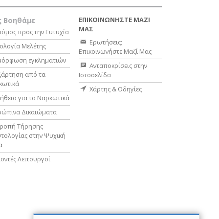
ΕΠΙΚΟΙΝΩΝΗΣΤΕ ΜΑΖΙ
 Βοηθάμε
ΜΑΣ
όμος προς την Ευτυχία
Ερωτήσεις;
ολογία Μελέτης
Επικοινωνήστε Μαζί Μας
μόρφωση εγκληματιών
Ανταποκρίσεις στην
ξάρτηση από τα
Ιστοσελίδα
κωτικά
Χάρτης & Οδηγίες
ήθεια για τα Ναρκωτικά
ρώπινα Δικαιώματα
τροπή Τήρησης
τολογίας στην Ψυχική
α
οντές Λειτουργοί