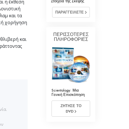
Στοιχεία της Σκέψης
αι η έκθεση
Σαηεντολογίας
κλονιστική
ΠΑΡΑΓΓΕΙΛΕΤΕ
λαμ και τα
κή χορήγηση
ΠΕΡΙΣΣΟΤΕΡΕΣ
 θλιβερή και
ΠΛΗΡΟΦΟΡΙΕΣ
πράττοντας
Scientology: Μια
Γενική Επισκόπηση
ΖΗΤΗΣΕ ΤΟ
νία.
DVD
ον