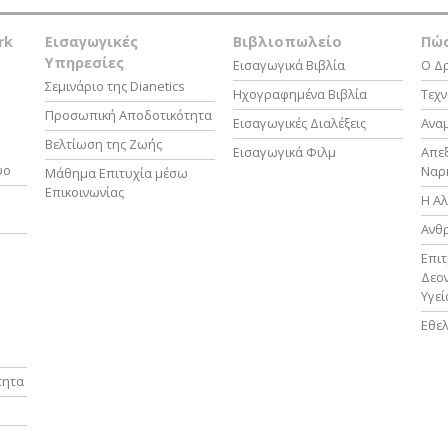
rk
Εισαγωγικές
Βιβλιοπωλείο
Πώς
Υπηρεσίες
Εισαγωγικά Βιβλία
Ο Δρ
Σεμινάριο της Dianetics
Ηχογραφημένα Βιβλία
Τεχν
Προσωπική Αποδοτικότητα
Εισαγωγικές Διαλέξεις
Ανα
Βελτίωση της Ζωής
Εισαγωγικά Φιλμ
Απε
υο
Ναρ
Μάθημα Επιτυχία μέσω
Επικοινωνίας
Η Αλ
Ανθ
Επι
Δεον
Υγεί
Εθελ
τητα