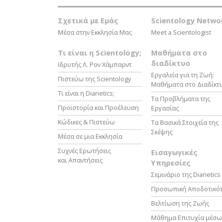
Σχετικά µε Εμάς
Scientology Netwo
Μέσα στην Εκκλησία Μας
Meet a Scientologist
Τι είναι η Scientology;
Μαθήματα στο
διαδίκτυο
Ιδρυτής Λ. Ρον Χάμπαρντ
Εργαλεία για τη Ζωή:
Πιστεύω της Scientology
Μαθήματα στο Διαδίκτ
Τι είναι η Dianetics;
Τα Προβλήματα της
Προϊστορία και Προέλευση
Εργασίας
Κώδικες & Πιστεύω
Τα Βασικά Στοιχεία της
Σκέψης
Μέσα σε μια Εκκλησία
Συχνές Ερωτήσεις
Εισαγωγικές
και Απαντήσεις
Υπηρεσίες
Σεμινάριο της Dianetics
Προσωπική Αποδοτικό
Βελτίωση της Ζωής
Μάθημα Επιτυχία μέσω