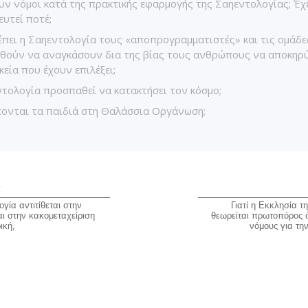
ν νόμοι κατά της πρακτικής εφαρμογής της Σαηεντολογίας; Έχ
υτεί ποτέ;
πει η Σαηεντολογία τους «αποπρογραμματιστές» και τις ομάδε
θούν να αναγκάσουν δια της βίας τους ανθρώπους να αποκηρ
κεία που έχουν επιλέξει;
τολογία προσπαθεί να κατακτήσει τον κόσμο;
ονται τα παιδιά στη Θαλάσσια Οργάνωση;
ο
ογία αντιτίθεται στην
Γιατί η Εκκλησία τ
ι στην κακομεταχείριση
θεωρείται πρωτοπόρος 
ική;
νόμους για τη