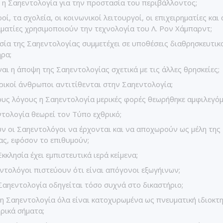
ι η Σαηεντολογία για την προστασία του περιβάλλοντος;
οί, τα σχολεία, οι κοινωνικοί λειτουργοί, οι επιχειρηματίες και 
ματίες χρησιμοποιούν την τεχνολογία του Λ. Ρον Χάμπαρντ;
σία της Σαηεντολογίας συμμετέχει σε υποθέσεις διαθρησκευτικ
ρα;
ναι η άποψη της Σαηεντολογίας σχετικά με τις άλλες θρησκείες;
ερικοί άνθρωποι αντιτίθενται στην Σαηεντολογία;
ους λόγους η Σαηεντολογία μερικές φορές θεωρήθηκε αμφιλεγόμ
τολογία θεωρεί τον Τύπο εχθρικό;
 οι Σαηεντολόγοι να έρχονται και να αποχωρούν ως μέλη της
ας, εφόσον το επιθυμούν;
Εκκλησία έχει εμπιστευτικά ιερά κείμενα;
ντολόγοι πιστεύουν ότι είναι απόγονοι εξωγήινων;
 Σαηεντολογία οδηγείται τόσο συχνά στο δικαστήριο;
τη Σαηεντολογία όλα είναι κατοχυρωμένα ως πνευματική ιδιοκτη
ρικά σήματα;