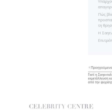
Υπάρχου
απαγορε
Πώς βλέ
προσπα
τη θρησ
Η Σαηεν
Επιτρέπ
Προηγούμεν
Γιατί η Σαηεντολ
εκμετάλλευση κα
από την ψυχιατρ