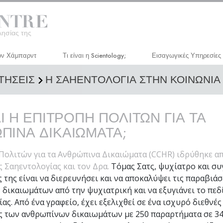
λησίας της
ον Χάμπαρντ
Τι είναι η Scientology;
Εισαγωγικές Υπηρεσίες
ΝΤΗΣΕΙΣ
Η ΣΑΗΕΝΤΟΛΟΓΙΑ ΣΤΗΝ ΚΟΙΝΩΝΙΑ
Πιστεύω και Πρακτικές
Σεμινάριο Διανοητικής 
Τα Πιστεύω και οι Κώδικες της
Μάθημα Προσωπικής
Σαηεντολογίας
Αποδοτικότητας
ΑΙ Η ΕΠΙΤΡΟΠΗ ΠΟΛΙΤΩΝ ΓΙΑ ΤΑ
Τι Λένε οι Σαηεντολόγοι για τη
Βελτίωση της Ζωής
ΠΙΝΑ ΔΙΚΑΙΩΜΑΤΑ;
Σαηεντολογία
Επιτυχία μέσω Επικοινω
Συναντήστε έναν Σαηεντολόγο
Πολιτών για τα Ανθρώπινα Δικαιώματα (CCHR) ιδρύθηκε α
ς Σαηεντολογίας και τον Δρα.
Τόμας Σατς, ψυχίατρο και συ
Μέσα σε μια Εκκλησία
 της είναι να διερευνήσει και να αποκαλύψει τις παραβιάσ
Οι Βασικές Αρχές της Σαηεντολογίας
δικαιωμάτων από την ψυχιατρική και να εξυγιάνει το πεδ
ας. Από ένα γραφείο, έχει εξελιχθεί σε ένα ισχυρό διεθνές
Μια Εισαγωγή στη Διανοητική
 των ανθρωπίνων δικαιωμάτων με 250 παραρτήματα σε 34
Αγάπη και Μίσος –