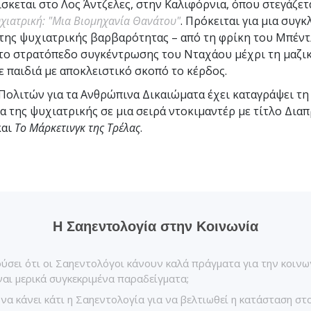
ίσκεται στο Λος Άντζελες, στην Καλιφόρνια, όπου στεγάζετ
Tι είναι η Μεγαλοσύνη;
χιατρική: "Μια Βιομηχανία Θανάτου"
. Πρόκειται για μια συγ
της ψυχιατρικής βαρβαρότητας – από τη φρίκη του Μπέντ
το στρατόπεδο συγκέντρωσης του Νταχάου μέχρι τη μαζι
 παιδιά με αποκλειστικό σκοπό το κέρδος.
Πολιτών για τα Ανθρώπινα Δικαιώματα έχει καταγράψει τη
ία της ψυχιατρικής σε μια σειρά ντοκιμαντέρ με τίτλο Δια
και
Το Μάρκετινγκ της Τρέλας
.
Η Σαηεντολογία στην Κοινωνία
ύσει ότι οι Σαηεντολόγοι κάνουν καλά πράγματα για την κοινω
ναι μερικά συγκεκριμένα παραδείγματα;
να κάνει κάτι η Σαηεντολογία για να βελτιωθεί η κατάσταση στ