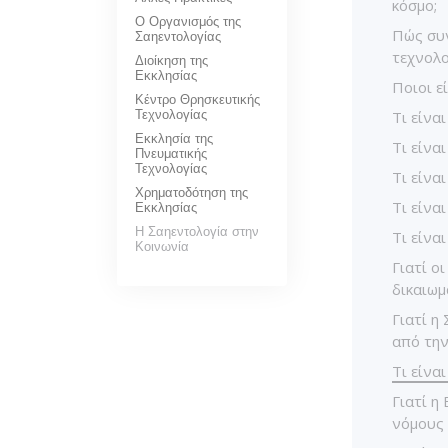
κόσμο;
Ο Οργανισμός της
Πώς συν
Σαηεντολογίας
τεχνολο
Διοίκηση της
Εκκλησίας
Ποιοι ε
Κέντρο Θρησκευτικής
Τεχνολογίας
Τι είνα
Εκκλησία της
Τι είνα
Πνευματικής
Τεχνολογίας
Τι είναι
Χρηματοδότηση της
Τι είνα
Εκκλησίας
Η Σαηεντολογία στην
Τι είνα
Κοινωνία
Γιατί ο
δικαιωμ
Γιατί η
από την
Τι είνα
Γιατί η
νόμους 