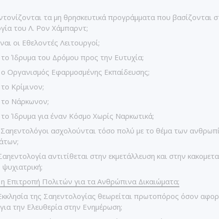
τονίζονται τα μη θρησκευτικά προγράμματα που βασίζονται σ
γία του Λ. Ρον Χάμπαρντ;
ίναι οι Εθελοντές Λειτουργοί;
ι το Ίδρυμα του Δρόμου προς την Ευτυχία;
ι ο Οργανισμός Εφαρμοσμένης Εκπαίδευσης;
 το Κρίμινον;
ι το Νάρκωνον;
ι το Ίδρυμα για έναν Κόσμο Χωρίς Ναρκωτικά;
ι Σαηεντολόγοι ασχολούνται τόσο πολύ με το θέμα των ανθρωπ
άτων;
 Σαηεντολογία αντιτίθεται στην εκμετάλλευση και στην κακομετα
 ψυχιατρική;
ι η Επιτροπή Πολιτών για τα Ανθρώπινα Δικαιώματα;
 Εκκλησία της Σαηεντολογίας θεωρείται πρωτοπόρος όσον αφο
για την Ελευθερία στην Ενημέρωση;