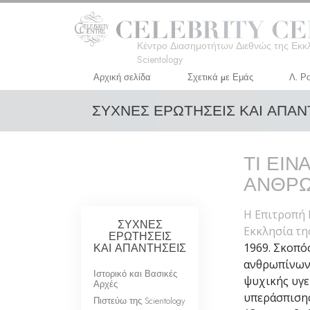
Κέντρο Διασημοτήτων Διεθνώς της Εκκ
Scientology
Αρχική σελίδα
Σχετικά µε Εμάς
Λ. Ρ
ΣΥΧΝΕΣ ΕΡΩΤΗΣΕΙΣ ΚΑΙ ΑΠΑ
ΤΙ ΕΙΝ
ΑΝΘΡΩ
Η Επιτροπή 
ΣΥΧΝΕΣ
Εκκλησία τη
ΕΡΩΤΗΣΕΙΣ
ΚΑΙ ΑΠΑΝΤΗΣΕΙΣ
1969. Σκοπός
ανθρωπίνων 
Ιστορικό και Βασικές
ψυχικής υγεί
Αρχές
υπεράσπισης
Πιστεύω της Scientology