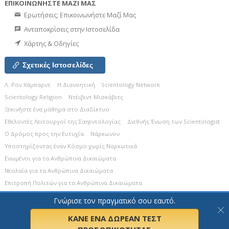
ΕΠΙΚΟΙΝΩΝΗΣΤΕ ΜΑΖΙ ΜΑΣ
Ερωτήσεις; Επικοινωνήστε Μαζί Μας
Ανταποκρίσεις στην Ιστοσελίδα
Χάρτης & Οδηγίες
Σχετικές Ιστοσελίδες
Λ. Ρον Χάμπαρντ
Η Διανοητική
Scientology Network
Scientology Religion
Ντέιβιντ Μισκάβιτς
Ξεκινήστε ένα μάθημα στο Διαδίκτυο
Εθελοντές Λειτουργοί της Σαηεντολογίας
Διεθνής Ένωση των Scientologist
Ο Δρόμος προς την Ευτυχία
Νάρκωνον
Υποστηρίζοντας έναν Κόσμο χωρίς Ναρκωτικά
Ενωµένοι για τα Ανθρώπινα Δικαιώµατα
Νεολαία για τα Ανθρώπινα Δικαιώματα
Επιτροπή Πολιτών για τα Ανθρώπινα Δικαιώματα
Γνώρισε τον πραγματικό σου εαυτό.
© 2026
Church of Scientology Celebrity Centre International.
Όλα τα
Δικαιώματα Κατοχυρωμένα.
Σημείωση Απορρήτου
•
Πολιτική για τα Cookies
•
Όροι Χρήσης
•
Σημείωση σχετική με Νομικά Θέματα
ΚΑΝΕ ΕΝΑ ΔΩΡΕΑΝ ΤΕΣΤ