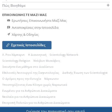
Πώς Βοηθάμε
ΕΠΙΚΟΙΝΩΝΗΣΤΕ ΜΑΖΙ ΜΑΣ
Ερωτήσεις; Επικοινωνήστε Μαζί Μας
Ανταποκρίσεις στην Ιστοσελίδα
Χάρτης & Οδηγίες
Σχετικές Ιστοσελίδες
Λ. Ρον Χάμπαρντ
Η Διανοητική
Scientology Network
Scientology Religion
Ντέιβιντ Μισκάβιτς
Ξεκινήστε ένα μάθημα στο Διαδίκτυο
Εθελοντές Λειτουργοί της Σαηεντολογίας
Διεθνής Ένωση των Scientologist
Ο Δρόμος προς την Ευτυχία
Νάρκωνον
Υποστηρίζοντας έναν Κόσμο χωρίς Ναρκωτικά
Ενωµένοι για τα Ανθρώπινα Δικαιώµατα
Νεολαία για τα Ανθρώπινα Δικαιώματα
Επιτροπή Πολιτών για τα Ανθρώπινα Δικαιώματα
Γνώρισε τον πραγματικό σου εαυτό.
© 2026
Church of Scientology Celebrity Centre International.
Όλα τα