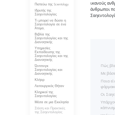
ικανούς ανθρ
Πιστεύω της Scientology
άνθρωποι πο
Ιδρυτής της
Σαηεντολογίας
Σαηεντολογί
Τι μπορεί να δώσει η
Σαηεντολογία σε ένα
Άτομο;
Βιβλία της
Σαηεντολογίας και της
Διανοητικής
Υπηρεσίες
Εκπαίδευσης της
Σαηεντολογίας και της
Διανοητικής
Πώς βλέ
Ώντιτινγκ
Σαηεντολογίας και
Με βάσε
Διανοητικής
Κλήαρ
Ποια εί
Λειτουργικός Θήταν
φάρμακ
Κληρικοί της
Οι Σαηε
Σαηεντολογίας
Υπάρχου
Μέσα σε μια Εκκλησία
κάπνισμ
Στάση και Πρακτικές
της Σαηεντολογίας