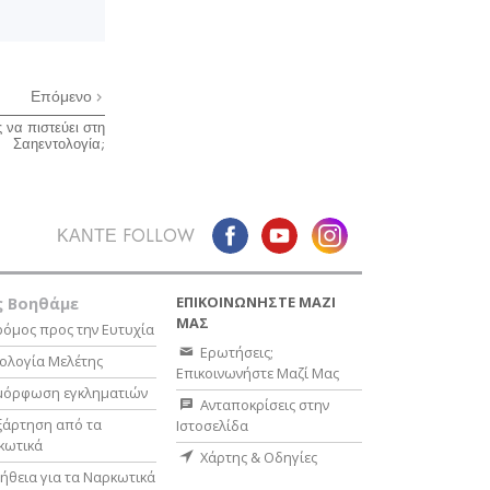
Επόμενο
 να πιστεύει στη
Σαηεντολογία;
ΚΑΝΤΕ FOLLOW
ΕΠΙΚΟΙΝΩΝΗΣΤΕ ΜΑΖΙ
 Βοηθάμε
ΜΑΣ
όμος προς την Ευτυχία
Ερωτήσεις;
ολογία Μελέτης
Επικοινωνήστε Μαζί Μας
μόρφωση εγκληματιών
Ανταποκρίσεις στην
ξάρτηση από τα
Ιστοσελίδα
κωτικά
Χάρτης & Οδηγίες
ήθεια για τα Ναρκωτικά