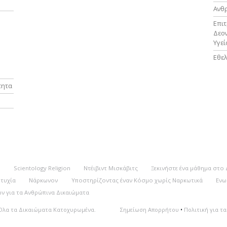
Ανθ
Επι
Δεον
Υγεί
Εθελ
τητα
k
Scientology Religion
Ντέιβιντ Μισκάβιτς
Ξεκινήστε ένα μάθημα στο
υτυχία
Νάρκωνον
Υποστηρίζοντας έναν Κόσμο χωρίς Ναρκωτικά
Ενω
ν για τα Ανθρώπινα Δικαιώματα
Όλα τα Δικαιώματα Κατοχυρωμένα.
Σημείωση Απορρήτου
•
Πολιτική για τα