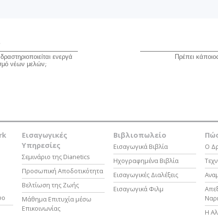
ο
δραστηριοποιείται ενεργά
Πρέπει κάποιος
σμό νέων μελών;
rk
Εισαγωγικές
Βιβλιοπωλείο
Πώς
Υπηρεσίες
Εισαγωγικά Βιβλία
Ο Δρ
Σεμινάριο της Dianetics
Ηχογραφημένα Βιβλία
Τεχν
Προσωπική Αποδοτικότητα
Εισαγωγικές Διαλέξεις
Ανα
Βελτίωση της Ζωής
Εισαγωγικά Φιλμ
Απε
υο
Ναρ
Μάθημα Επιτυχία μέσω
Επικοινωνίας
Η Αλ