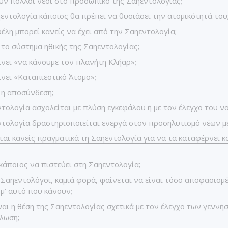
ν πολλοί νέοι στο προσωπικό της Σαηεντολογίας;
εντολογία κάποιος θα πρέπει να θυσιάσει την ατομικότητά του
έλη μπορεί κανείς να έχει από την Σαηεντολογία;
ι το σύστημα ηθικής της Σαηεντολογίας;
ίνει «να κάνουμε τον πλανήτη Κλήαρ»;
ίνει «Καταπιεστικό Άτομο»;
ι η αποσύνδεση;
τολογία ασχολείται με πλύση εγκεφάλου ή με τον έλεγχο του νο
τολογία δραστηριοποιείται ενεργά στον προσηλυτισμό νέων μ
ται κανείς πραγματικά τη Σαηεντολογία για να τα καταφέρνει κ
κάποιος να πιστεύει στη Σαηεντολογία;
ι Σαηεντολόγοι, καμιά φορά, φαίνεται να είναι τόσο αποφασισμ
 μ’ αυτό που κάνουν;
ναι η θέση της Σαηεντολογίας σχετικά με τον έλεγχο των γεννή
λωση;