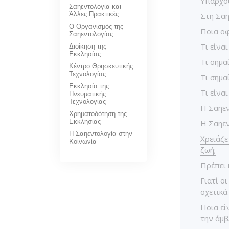
Υπάρχου
Σαηεντολογία και
Άλλες Πρακτικές
Στη Σαη
Ο Οργανισμός της
Ποια οφ
Σαηεντολογίας
Διοίκηση της
Τι είνα
Εκκλησίας
Τι σημα
Κέντρο Θρησκευτικής
Τεχνολογίας
Τι σημα
Εκκλησία της
Τι είνα
Πνευματικής
Τεχνολογίας
Η Σαηεν
Χρηματοδότηση της
Εκκλησίας
Η Σαηεν
Η Σαηεντολογία στην
Χρειάζε
Κοινωνία
ζωή;
Πρέπει 
Γιατί ο
σχετικά
Ποια εί
την άμβ