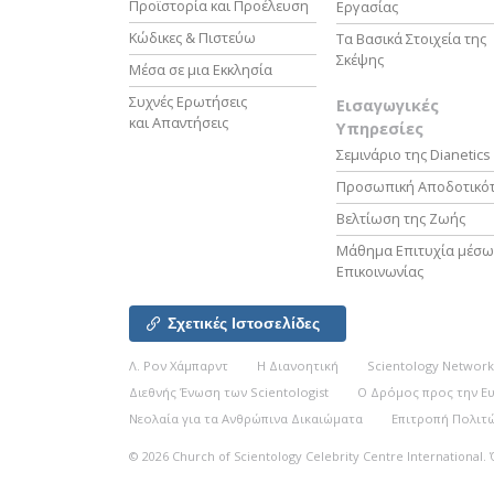
Προϊστορία και Προέλευση
Εργασίας
Κώδικες & Πιστεύω
Τα Βασικά Στοιχεία της
Σκέψης
Μέσα σε μια Εκκλησία
Συχνές Ερωτήσεις
Εισαγωγικές
και Απαντήσεις
Υπηρεσίες
Σεμινάριο της Dianetics
Προσωπική Αποδοτικό
Βελτίωση της Ζωής
Μάθημα Επιτυχία μέσω
Επικοινωνίας
Σχετικές Ιστοσελίδες
Λ. Ρον Χάμπαρντ
Η Διανοητική
Scientology Networ
Διεθνής Ένωση των Scientologist
Ο Δρόμος προς την Ε
Νεολαία για τα Ανθρώπινα Δικαιώματα
Επιτροπή Πολιτώ
© 2026
Church of Scientology Celebrity Centre International.