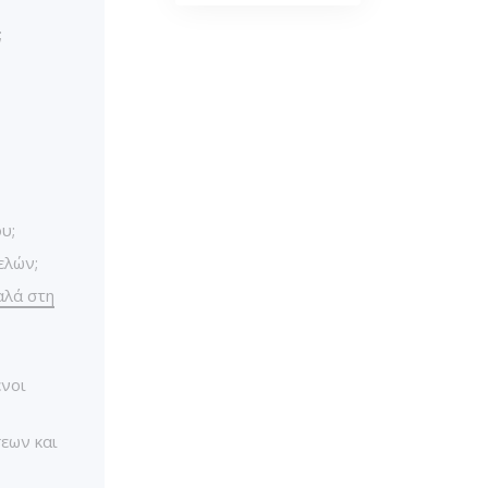
;
υ;
ελών;
αλά στη
ένοι
σεων και