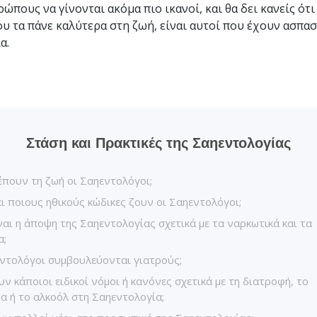
ώπους να γίνονται ακόμα πιο ικανοί, και θα δει κανείς ότι
Tι είναι η Μεγαλοσύνη;
υ τα πάνε καλύτερα στη ζωή, είναι αυτοί που έχουν ασπασ
α.
Στάση και Πρακτικές της Σαηεντολογίας
πουν τη ζωή οι Σαηεντολόγοι;
ι ποιους ηθικούς κώδικες ζουν οι Σαηεντολόγοι;
ναι η άποψη της Σαηεντολογίας σχετικά με τα ναρκωτικά και τα
α;
ντολόγοι συμβουλεύονται γιατρούς;
ν κάποιοι ειδικοί νόμοι ή κανόνες σχετικά με τη διατροφή, το
α ή το αλκοόλ στη Σαηεντολογία;