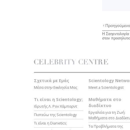
Προηγούμεν
Η Σαηεντολογία 
στον προσηλυτι
Σχετικά µε Εμάς
Scientology Netwo
Μέσα στην Εκκλησία Μας
Meet a Scientologist
Τι είναι η Scientology;
Μαθήματα στο
διαδίκτυο
Ιδρυτής Λ. Ρον Χάμπαρντ
Εργαλεία για τη Ζωή:
Πιστεύω της Scientology
Μαθήματα στο Διαδίκτ
Τι είναι η Dianetics;
Τα Προβλήματα της