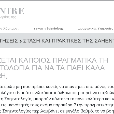
λησίας της
ον Χάμπαρντ
Τι είναι η Scientology;
Εισαγωγικές Υπηρεσίες
ΝΤΗΣΕΙΣ
ΣΤΑΣΗ ΚΑΙ ΠΡΑΚΤΙΚΕΣ ΤΗΣ ΣΑΗΕΝ
Πιστεύω και Πρακτικές
Σεμινάριο Διανοητικής 
Τα Πιστεύω και οι Κώδικες της
Μάθημα Προσωπικής
Σαηεντολογίας
Αποδοτικότητας
ΖΕΤΑΙ ΚΑΠΟΙΟΣ ΠΡΑΓΜΑΤΙΚΑ ΤΗ
Τι Λένε οι Σαηεντολόγοι για τη
Βελτίωση της Ζωής
ΟΛΟΓΙΑ ΓΙΑ ΝΑ ΤΑ ΠΑΕΙ ΚΑΛΑ
Σαηεντολογία
Επιτυχία μέσω Επικοινω
ΩΗ;
Συναντήστε έναν Σαηεντολόγο
Μέσα σε μια Εκκλησία
μία ερώτηση που πρέπει κανείς να απαντήσει από μόνος το
ολόγου είναι ότι ενώ κάποιοι άνθρωποι μπορεί να επιβιώ
Οι Βασικές Αρχές της Σαηεντολογίας
τη Σαηεντολογία, μπορούν πάντα να τα πάνε καλύτερα και 
Μια Εισαγωγή στη Διανοητική
 τις ικανότητές τους ακόμα παραπέρα. Στην πραγματικότητ
ς Σαηεντολογίας περιλαμβάνει σε μεγάλο βαθμό, το να βο
Αγάπη και Μίσος –