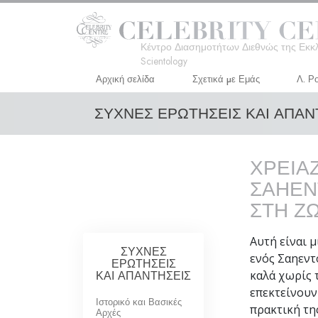
Κέντρο Διασημοτήτων Διεθνώς της Εκκ
Scientology
Αρχική σελίδα
Σχετικά µε Εμάς
Λ. Ρ
ΣΥΧΝΕΣ ΕΡΩΤΗΣΕΙΣ ΚΑΙ ΑΠΑ
ΧΡΕΙΑ
ΣΑΗΕΝΤ
ΣΤΗ Ζ
Αυτή είναι 
ΣΥΧΝΕΣ
ενός Σαηεντ
ΕΡΩΤΗΣΕΙΣ
ΚΑΙ ΑΠΑΝΤΗΣΕΙΣ
καλά χωρίς 
επεκτείνουν
Ιστορικό και Βασικές
πρακτική τη
Αρχές