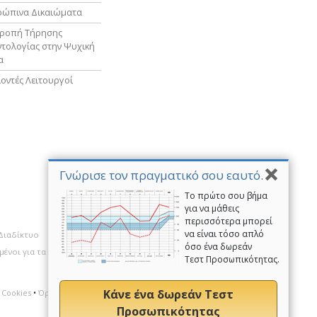
ρώπινα Δικαιώματα
τροπή Τήρησης
τολογίας στην Ψυχική
α
οντές Λειτουργοί
Γνώρισε τον πραγματικό σου εαυτό.
Το πρώτο σου βήμα
για να μάθεις
περισσότερα μπορεί
να είναι τόσο απλό
 Διαδίκτυο
Εθελοντές Λειτουργοί της Σαηεντολογίας
όσο ένα δωρεάν
µένοι για τα Ανθρώπινα Δικαιώµατα
Τεστ Προσωπικότητας.
Κάνε ένα δωρεάν Τεστ
 Cookies
•
Όροι Χρήσης
•
Σημείωση σχετική με Νομικά Θέματα
Προσωπικότητας