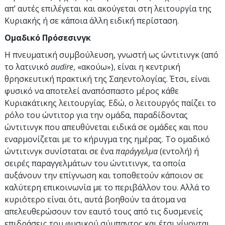
απ’ αυτές επιλέγεται και ακούγεται στη λειτουργία της
Κυριακής ή σε κάποια άλλη ειδική περίσταση.
Ομαδικό Πρόσεσινγκ
Η πνευματική συμβούλευση, γνωστή ως ώντιτινγκ (από
το λατινικό
audire
, «ακούω»), είναι η κεντρική
θρησκευτική πρακτική της Σαηεντολογίας. Έτσι, είναι
φυσικό να αποτελεί αναπόσπαστο μέρος κάθε
Κυριακάτικης λειτουργίας. Εδώ, ο λειτουργός παίζει το
ρόλο του ώντιτορ για την ομάδα, παραδίδοντας
ώντιτινγκ που απευθύνεται ειδικά σε ομάδες και που
εναρμονίζεται με το κήρυγμα της ημέρας. Το ομαδικό
ώντιτινγκ συνίσταται σε ένα
παράγγελμα
(εντολή) ή
σειρές παραγγελμάτων του ώντιτινγκ, τα οποία
αυξάνουν την επίγνωση και τοποθετούν κάποιον σε
καλύτερη επικοινωνία με το περιβάλλον του. Αλλά το
κυριότερο είναι ότι, αυτά βοηθούν τα άτομα να
απελευθερώσουν τον εαυτό τους από τις δυσμενείς
επιδράσεις του φυσικού σύμπαντος και έτσι γίνονται