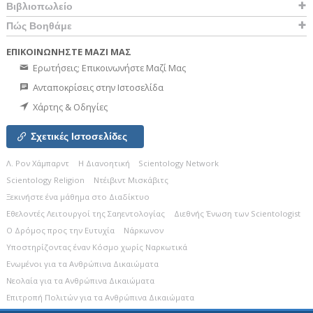
Βιβλιοπωλείο
Πώς Βοηθάμε
ΕΠΙΚΟΙΝΩΝΗΣΤΕ ΜΑΖΙ ΜΑΣ
Ερωτήσεις; Επικοινωνήστε Μαζί Μας
Ανταποκρίσεις στην Ιστοσελίδα
Χάρτης & Οδηγίες
Σχετικές Ιστοσελίδες
Λ. Ρον Χάμπαρντ
Η Διανοητική
Scientology Network
Scientology Religion
Ντέιβιντ Μισκάβιτς
Ξεκινήστε ένα μάθημα στο Διαδίκτυο
Εθελοντές Λειτουργοί της Σαηεντολογίας
Διεθνής Ένωση των Scientologist
Ο Δρόμος προς την Ευτυχία
Νάρκωνον
Υποστηρίζοντας έναν Κόσμο χωρίς Ναρκωτικά
Ενωµένοι για τα Ανθρώπινα Δικαιώµατα
Νεολαία για τα Ανθρώπινα Δικαιώματα
Επιτροπή Πολιτών για τα Ανθρώπινα Δικαιώματα