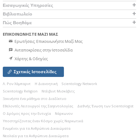
Εισαγωγικές Υπηρεσίες
Βιβλιοπωλείο
Πώς Βοηθάμε
ΕΠΙΚΟΙΝΩΝΗΣΤΕ ΜΑΖΙ ΜΑΣ
Ερωτήσεις; Επικοινωνήστε Μαζί Μας
Ανταποκρίσεις στην Ιστοσελίδα
Χάρτης & Οδηγίες
Σχετικές Ιστοσελίδες
Λ. Ρον Χάμπαρντ
Η Διανοητική
Scientology Network
Scientology Religion
Ντέιβιντ Μισκάβιτς
Ξεκινήστε ένα μάθημα στο Διαδίκτυο
Εθελοντές Λειτουργοί της Σαηεντολογίας
Διεθνής Ένωση των Scientologist
Ο Δρόμος προς την Ευτυχία
Νάρκωνον
Υποστηρίζοντας έναν Κόσμο χωρίς Ναρκωτικά
Ενωµένοι για τα Ανθρώπινα Δικαιώµατα
Νεολαία για τα Ανθρώπινα Δικαιώματα