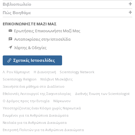
Βιβλιοπωλείο
Πώς Βοηθάμε
ΕΠΙΚΟΙΝΩΝΗΣΤΕ ΜΑΖΙ ΜΑΣ
Ερωτήσεις; Επικοινωνήστε Μαζί Μας
Ανταποκρίσεις στην Ιστοσελίδα
Χάρτης & Οδηγίες
Σχετικές Ιστοσελίδες
Λ. Ρον Χάμπαρντ
Η Διανοητική
Scientology Network
Scientology Religion
Ντέιβιντ Μισκάβιτς
Ξεκινήστε ένα μάθημα στο Διαδίκτυο
Εθελοντές Λειτουργοί της Σαηεντολογίας
Διεθνής Ένωση των Scientologist
Ο Δρόμος προς την Ευτυχία
Νάρκωνον
Υποστηρίζοντας έναν Κόσμο χωρίς Ναρκωτικά
Ενωµένοι για τα Ανθρώπινα Δικαιώµατα
Νεολαία για τα Ανθρώπινα Δικαιώματα
Επιτροπή Πολιτών για τα Ανθρώπινα Δικαιώματα