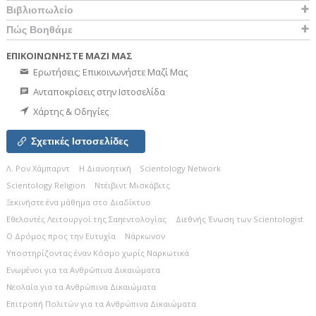
Βιβλιοπωλείο
Πώς Βοηθάμε
ΕΠΙΚΟΙΝΩΝΗΣΤΕ ΜΑΖΙ ΜΑΣ
Ερωτήσεις; Επικοινωνήστε Μαζί Μας
Ανταποκρίσεις στην Ιστοσελίδα
Χάρτης & Οδηγίες
Σχετικές Ιστοσελίδες
Λ. Ρον Χάμπαρντ
Η Διανοητική
Scientology Network
Scientology Religion
Ντέιβιντ Μισκάβιτς
Ξεκινήστε ένα μάθημα στο Διαδίκτυο
Εθελοντές Λειτουργοί της Σαηεντολογίας
Διεθνής Ένωση των Scientologist
Ο Δρόμος προς την Ευτυχία
Νάρκωνον
Υποστηρίζοντας έναν Κόσμο χωρίς Ναρκωτικά
Ενωµένοι για τα Ανθρώπινα Δικαιώµατα
Νεολαία για τα Ανθρώπινα Δικαιώματα
Επιτροπή Πολιτών για τα Ανθρώπινα Δικαιώματα