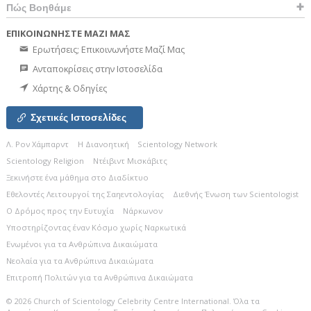
Πώς Βοηθάμε
ΕΠΙΚΟΙΝΩΝΗΣΤΕ ΜΑΖΙ ΜΑΣ
Ερωτήσεις; Επικοινωνήστε Μαζί Μας
Ανταποκρίσεις στην Ιστοσελίδα
Χάρτης & Οδηγίες
Σχετικές Ιστοσελίδες
Λ. Ρον Χάμπαρντ
Η Διανοητική
Scientology Network
Scientology Religion
Ντέιβιντ Μισκάβιτς
Ξεκινήστε ένα μάθημα στο Διαδίκτυο
Εθελοντές Λειτουργοί της Σαηεντολογίας
Διεθνής Ένωση των Scientologist
Ο Δρόμος προς την Ευτυχία
Νάρκωνον
Υποστηρίζοντας έναν Κόσμο χωρίς Ναρκωτικά
Ενωµένοι για τα Ανθρώπινα Δικαιώµατα
Νεολαία για τα Ανθρώπινα Δικαιώματα
Επιτροπή Πολιτών για τα Ανθρώπινα Δικαιώματα
© 2026
Church of Scientology Celebrity Centre International.
Όλα τα